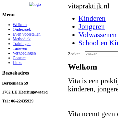
vitapraktijk.nl
Menu
Kinderen
Welkom
Jongeren
Onderzoek
Volwassenen
Even voorstellen
Methodiek
School en K
Trainingen
Tarieven
Vergoedingen
Zoeken...
Contact
Links
Welkom
Bezoekadres
Vita is een prakt
Berkenlaan 59
kinderen, jonger
1702 LE Heerhugowaard
Tel.: 06-22435929
Vita neemt geen 